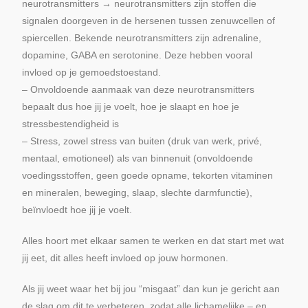
neurotransmitters → neurotransmitters zijn stoffen die
signalen doorgeven in de hersenen tussen zenuwcellen of
spiercellen. Bekende neurotransmitters zijn adrenaline,
dopamine, GABA en serotonine. Deze hebben vooral
invloed op je gemoedstoestand.
– Onvoldoende aanmaak van deze neurotransmitters
bepaalt dus hoe jij je voelt, hoe je slaapt en hoe je
stressbestendigheid is
– Stress, zowel stress van buiten (druk van werk, privé,
mentaal, emotioneel) als van binnenuit (onvoldoende
voedingsstoffen, geen goede opname, tekorten vitaminen
en mineralen, beweging, slaap, slechte darmfunctie),
beïnvloedt hoe jij je voelt.
Alles hoort met elkaar samen te werken en dat start met wat
jij eet, dit alles heeft invloed op jouw hormonen.
Als jij weet waar het bij jou “misgaat” dan kun je gericht aan
de slag om dit te verbeteren, zodat alle lichamelijke – en