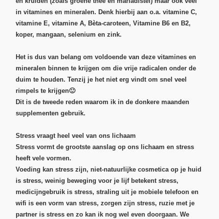
en kruiden (zoals groene thee en mariadistel) maar ook veel
in vitamines en mineralen. Denk hierbij aan o.a. vitamine C,
vitamine E, vitamine A, Bèta-caroteen, Vitamine B6 en B2,
koper, mangaan, selenium en zink.
Het is dus van belang om voldoende van deze vitamines en
mineralen binnen te krijgen om die vrije radicalen onder de
duim te houden. Tenzij je het niet erg vindt om snel veel
rimpels te krijgen🙂
Dit is de tweede reden waarom ik in de donkere maanden
supplementen gebruik.
Stress vraagt heel veel van ons lichaam
Stress vormt de grootste aanslag op ons lichaam en stress
heeft vele vormen.
Voeding kan stress zijn, niet-natuurlijke cosmetica op je huid
is stress, weinig beweging voor je lijf betekent stress,
medicijngebruik is stress, straling uit je mobiele telefoon en
wifi is een vorm van stress, zorgen zijn stress, ruzie met je
partner is stress en zo kan ik nog wel even doorgaan. We