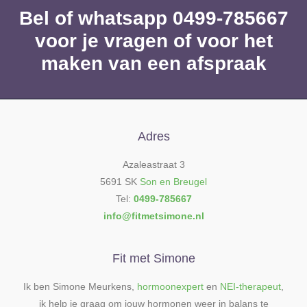
Bel of whatsapp 0499-785667
voor je vragen of voor het
maken van een afspraak
Adres
Azaleastraat 3
5691 SK
Son en Breugel
Tel:
0499-785667
info@fitmetsimone.nl
Fit met Simone
Ik ben Simone Meurkens,
hormoonexpert
en
NEI-therapeut
,
ik help je graag om jouw hormonen weer in balans te