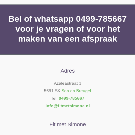
Bel of whatsapp 0499-785667
voor je vragen of voor het
maken van een afspraak
Adres
Azaleastraat 3
5691 SK
Son en Breugel
Tel:
0499-785667
info@fitmetsimone.nl
Fit met Simone